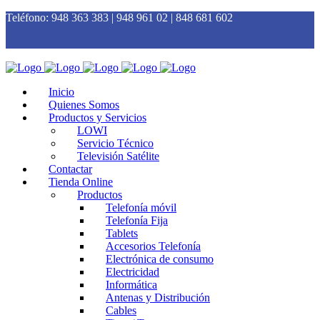
Teléfono:
948 363 383 | 948 961 02 | 848 681 602
Inicio
Quienes Somos
Productos y Servicios
LOWI
Servicio Técnico
Televisión Satélite
Contactar
Tienda Online
Productos
Telefonía móvil
Telefonía Fija
Tablets
Accesorios Telefonía
Electrónica de consumo
Electricidad
Informática
Antenas y Distribución
Cables