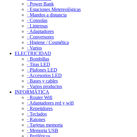
· Power Bank
· Estaciones Metereológicas
· Mandos a distancia
· Consolas
· Linternas
· Adaptadores
· Conversores
· Higiene / Cosmética
· Varios
ELECTRICIDAD
· Bombillas
· Tiras LED
· Plafones LED
· Accesorios LED
· Bases y cables
· Varios productos
INFORMÁTICA
· Router Wifi
· Adaptadores red y wifi
· Repetidores
· Teclados
· Ratones
· Tarjetas memoria
· Memoria USB
· Periféricos