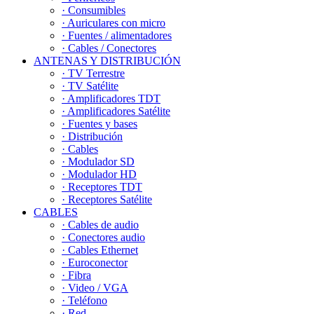
· Consumibles
· Auriculares con micro
· Fuentes / alimentadores
· Cables / Conectores
ANTENAS Y DISTRIBUCIÓN
· TV Terrestre
· TV Satélite
· Amplificadores TDT
· Amplificadores Satélite
· Fuentes y bases
· Distribución
· Cables
· Modulador SD
· Modulador HD
· Receptores TDT
· Receptores Satélite
CABLES
· Cables de audio
· Conectores audio
· Cables Ethernet
· Euroconector
· Fibra
· Video / VGA
· Teléfono
· Red