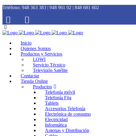
Teléfono:
948 363 383 | 948 961 02 | 848 681 602
Inicio
Quienes Somos
Productos y Servicios
LOWI
Servicio Técnico
Televisión Satélite
Contactar
Tienda Online
Productos
Telefonía móvil
Telefonía Fija
Tablets
Accesorios Telefonía
Electrónica de consumo
Electricidad
Informática
Antenas y Distribución
Cables