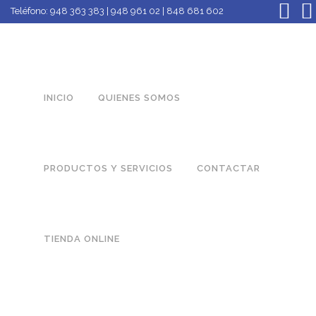
Teléfono:
948 363 383 | 948 961 02 | 848 681 602
INICIO
QUIENES SOMOS
PRODUCTOS Y SERVICIOS
CONTACTAR
TIENDA ONLINE