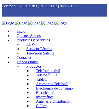
Teléfono:
948 363 383 | 948 961 02 | 848 681 602
Inicio
Quienes Somos
Productos y Servicios
LOWI
Servicio Técnico
Televisión Satélite
Contactar
Tienda Online
Productos
Telefonía móvil
Telefonía Fija
Tablets
Accesorios Telefonía
Electrónica de consumo
Electricidad
Informática
Antenas y Distribución
Cables