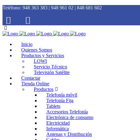
Teléfono:
948 363 383 | 948 961 02 | 848 681 602
Inicio
Quienes Somos
Productos y Servicios
LOWI
Servicio Técnico
Televisión Satélite
Contactar
Tienda Online
Productos
Telefonía móvil
Telefonía Fija
Tablets
Accesorios Telefonía
Electrónica de consumo
Electricidad
Informática
Antenas y Distribución
Cables