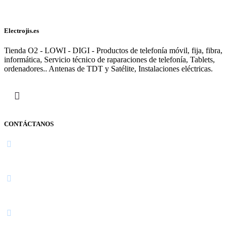
Electrojis.es
Tienda O2 - LOWI - DIGI - Productos de telefonía móvil, fija, fibra,
informática, Servicio técnico de raparaciones de telefonía, Tablets,
ordenadores.. Antenas de TDT y Satélite, Instalaciones eléctricas.
CONTÁCTANOS
Navarra
948 363 383 | 948 961 025 |