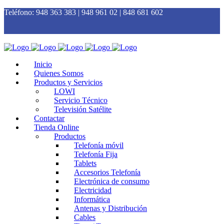
Teléfono:
948 363 383 | 948 961 02 | 848 681 602
Inicio
Quienes Somos
Productos y Servicios
LOWI
Servicio Técnico
Televisión Satélite
Contactar
Tienda Online
Productos
Telefonía móvil
Telefonía Fija
Tablets
Accesorios Telefonía
Electrónica de consumo
Electricidad
Informática
Antenas y Distribución
Cables