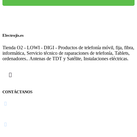
Electrojis.es
Tienda O2 - LOWI - DIGI - Productos de telefonía móvil, fija, fibra,
informática, Servicio técnico de raparaciones de telefonía, Tablets,
ordenadores.. Antenas de TDT y Satélite, Instalaciones eléctricas.
CONTÁCTANOS
Navarra
948 363 383 | 948 961 025 |