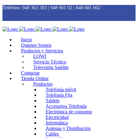
Teléfono:
948 363 383 | 948 961 02 | 848 681 602
Inicio
Quienes Somos
Productos y Servicios
LOWI
Servicio Técnico
Televisión Satélite
Contactar
Tienda Online
Productos
Telefonía móvil
Telefonía Fija
Tablets
Accesorios Telefonía
Electrónica de consumo
Electricidad
Informática
Antenas y Distribución
Cables