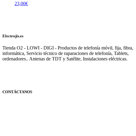
23,00
€
Electrojis.es
Tienda O2 - LOWI - DIGI - Productos de telefonía móvil, fija, fibra,
informática, Servicio técnico de raparaciones de telefonía, Tablets,
ordenadores.. Antenas de TDT y Satélite, Instalaciones eléctricas.
CONTÁCTANOS
Navarra
948 363 383 | 948 961 025 |