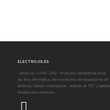
ELECTROJIS.ES
Tienda O2 - LOWI - DIGI - Productos de telefonía móvil,
fija, fibra, informática, Servicio técnico de raparaciones de
telefonía, Tablets, ordenadores.. Antenas de TDT y Satélite
Instalaciones eléctricas.