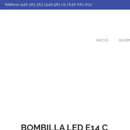
Teléfono:
948 363 383 | 948 961 02 | 848 681 602
INICIO
QUIE
BOMBILLA LED E14 C