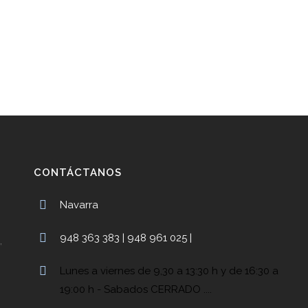
CONTÁCTANOS
Navarra
948 363 383 | 948 961 025 |
,
Lunes a viernes de 9,30 a 13:30 h y de 16:30 a
19:00 h - Sabados CERRADO ....