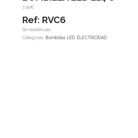
3,49
€
Ref: RVC6
Sin existencias
Categorías:
Bombillas LED
,
ELECTRICIDAD