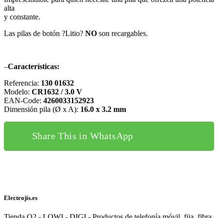
alta
y constante.
Las pilas de botón ?Litio?
NO
son recargables.
–
Características:
Referencia:
130 01632
Modelo:
CR1632 / 3.0 V
EAN-Code:
4260033152923
Dimensión pila (Ø x A):
16.0 x 3.2 mm
Share This in WhatsApp
Electrojis.es
Tienda O2 - LOWI - DIGI - Productos de telefonía móvil, fija, fibra,