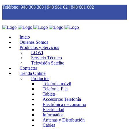
Teléfono:
948 363 383 | 948 961 02 | 848 681 602
Inicio
Quienes Somos
Productos y Servicios
LOWI
Servicio Técnico
Televisión Satélite
Contactar
Tienda Online
Productos
Telefonía móvil
Telefonía Fija
Tablets
Accesorios Telefonía
Electrónica de consumo
Electricidad
Informática
Antenas y Distribución
Cables