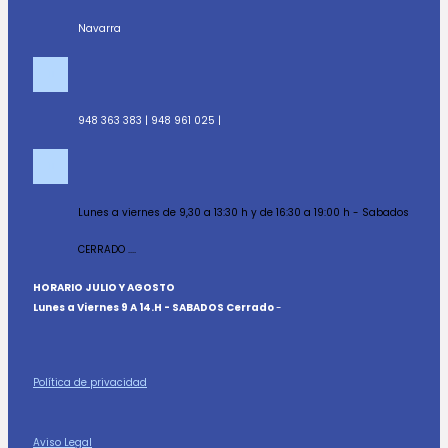
Navarra
948 363 383 | 948 961 025 |
Lunes a viernes de 9,30 a 13:30 h y de 16:30 a 19:00 h - Sabados
CERRADO ....
HORARIO JULIO Y AGOSTO
Lunes a Viernes 9 A 14.H - SABADOS Cerrado
-
Política de privacidad
Aviso Legal