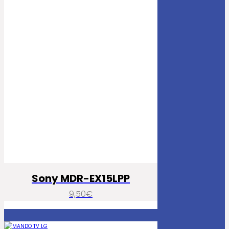
Sony MDR-EX15LPP
9,50
€