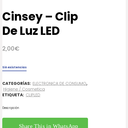
Cinsey – Clip
De Luz LED
2,00
€
Sin existencias
CATEGORÍAS:
ELECTRONICA DE CONSUMO
,
Higiene / Cosmetica
ETIQUETA:
CLIPLED
Descripción
Share This in WhatsApp