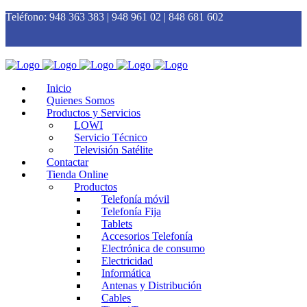
Teléfono:
948 363 383 | 948 961 02 | 848 681 602
Inicio
Quienes Somos
Productos y Servicios
LOWI
Servicio Técnico
Televisión Satélite
Contactar
Tienda Online
Productos
Telefonía móvil
Telefonía Fija
Tablets
Accesorios Telefonía
Electrónica de consumo
Electricidad
Informática
Antenas y Distribución
Cables