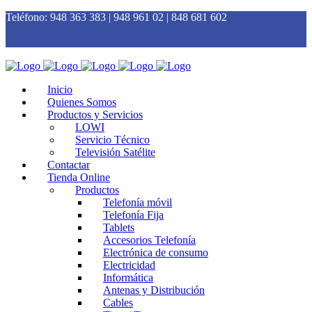
Teléfono:
948 363 383 | 948 961 02 | 848 681 602
Inicio
Quienes Somos
Productos y Servicios
LOWI
Servicio Técnico
Televisión Satélite
Contactar
Tienda Online
Productos
Telefonía móvil
Telefonía Fija
Tablets
Accesorios Telefonía
Electrónica de consumo
Electricidad
Informática
Antenas y Distribución
Cables