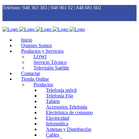
Teléfono:
948 363 383 | 948 961 02 | 848 681 602
Inicio
Quienes Somos
Productos y Servicios
LOWI
Servicio Técnico
Televisión Satélite
Contactar
Tienda Online
Productos
Telefonía móvil
Telefonía Fija
Tablets
Accesorios Telefonía
Electrónica de consumo
Electricidad
Informática
Antenas y Distribución
Cables