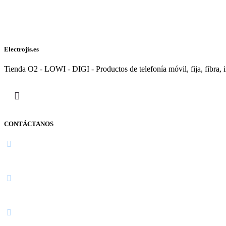
Electrojis.es
Tienda O2 - LOWI - DIGI - Productos de telefonía móvil, fija, fibra, i
CONTÁCTANOS
Navarra
948 363 383 | 948 961 025 |