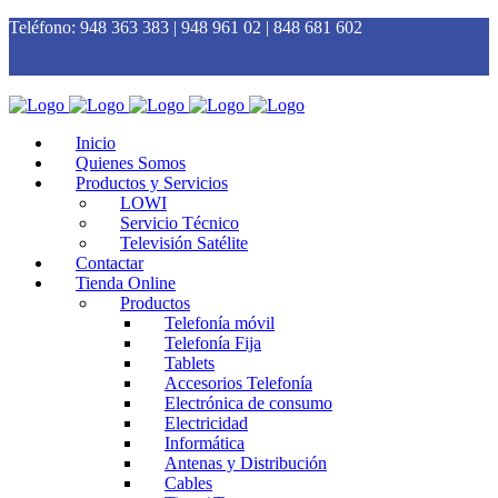
Teléfono:
948 363 383 | 948 961 02 | 848 681 602
Inicio
Quienes Somos
Productos y Servicios
LOWI
Servicio Técnico
Televisión Satélite
Contactar
Tienda Online
Productos
Telefonía móvil
Telefonía Fija
Tablets
Accesorios Telefonía
Electrónica de consumo
Electricidad
Informática
Antenas y Distribución
Cables