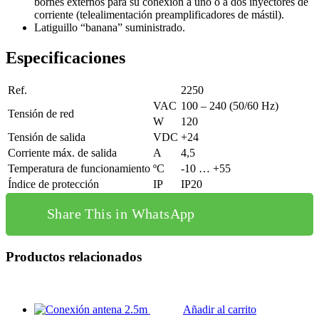
bornes externos para su conexión a uno o a dos inyectores de
corriente (telealimentación preamplificadores de mástil).
Latiguillo “banana” suministrado.
Especificaciones
Ref.
2250
VAC
100 – 240 (50/60 Hz)
Tensión de red
W
120
Tensión de salida
VDC
+24
Corriente máx. de salida
A
4,5
Temperatura de funcionamiento
ºC
-10 … +55
Índice de protección
IP
IP20
Share This in WhatsApp
Productos relacionados
Añadir al carrito