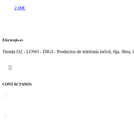
2,00
€
Electrojis.es
Tienda O2 - LOWI - DIGI - Productos de telefonía móvil, fija, fibra, i
CONTÁCTANOS
Navarra
948 363 383 | 948 961 025 |