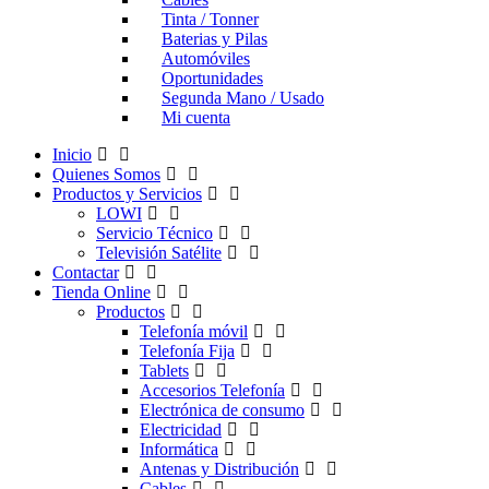
Tinta / Tonner
Baterias y Pilas
Automóviles
Oportunidades
Segunda Mano / Usado
Mi cuenta
Inicio
Quienes Somos
Productos y Servicios
LOWI
Servicio Técnico
Televisión Satélite
Contactar
Tienda Online
Productos
Telefonía móvil
Telefonía Fija
Tablets
Accesorios Telefonía
Electrónica de consumo
Electricidad
Informática
Antenas y Distribución
Cables