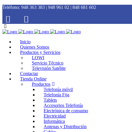
Teléfono:
948 363 383 | 948 961 02 | 848 681 602
Inicio
Quienes Somos
Productos y Servicios
LOWI
Servicio Técnico
Televisión Satélite
Contactar
Tienda Online
Productos
Telefonía móvil
Telefonía Fija
Tablets
Accesorios Telefonía
Electrónica de consumo
Electricidad
Informática
Antenas y Distribución
Cables