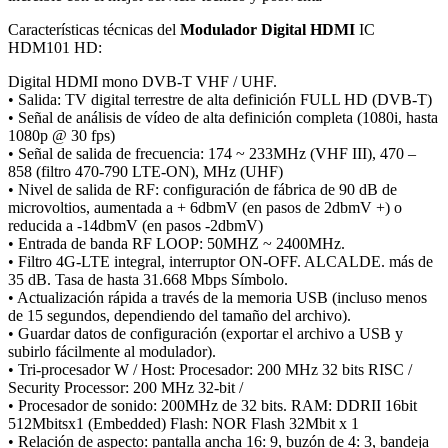
Características técnicas del
Modulador Digital HDMI
IC
HDM101 HD:
Digital HDMI mono DVB-T VHF / UHF.
• Salida: TV digital terrestre de alta definición FULL HD (DVB-T)
• Señal de análisis de vídeo de alta definición completa (1080i, hasta
1080p @ 30 fps)
• Señal de salida de frecuencia: 174 ~ 233MHz (VHF III), 470 –
858 (filtro 470-790 LTE-ON), MHz (UHF)
• Nivel de salida de RF: configuración de fábrica de 90 dB de
microvoltios, aumentada a + 6dbmV (en pasos de 2dbmV +) o
reducida a -14dbmV (en pasos -2dbmV)
• Entrada de banda RF LOOP: 50MHZ ~ 2400MHz.
• Filtro 4G-LTE integral, interruptor ON-OFF. ALCALDE. más de
35 dB. Tasa de hasta 31.668 Mbps Símbolo.
• Actualización rápida a través de la memoria USB (incluso menos
de 15 segundos, dependiendo del tamaño del archivo).
• Guardar datos de configuración (exportar el archivo a USB y
subirlo fácilmente al modulador).
• Tri-procesador W / Host: Procesador: 200 MHz 32 bits RISC /
Security Processor: 200 MHz 32-bit /
• Procesador de sonido: 200MHz de 32 bits. RAM: DDRII 16bit
512Mbitsx1 (Embedded) Flash: NOR Flash 32Mbit x 1
• Relación de aspecto: pantalla ancha 16: 9, buzón de 4: 3, bandeja