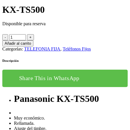
original
actual
KX-TS500
era:
es:
23,00€.
18,00€.
Disponible para reserva
Añadir al carrito
Categorías:
TELEFONIA FIJA
,
Teléfonos Fijos
Descripción
Share This in WhatsApp
Panasonic KX-TS500
Muy económico.
Rellamada.
Ajuste del timbre.