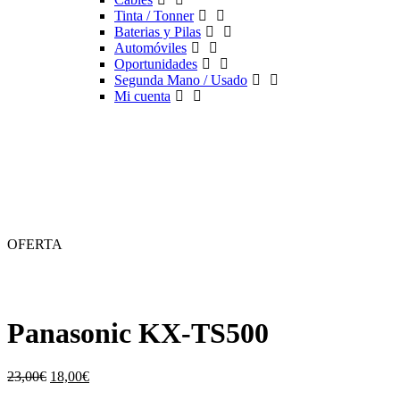
Tinta / Tonner
Baterias y Pilas
Automóviles
Oportunidades
Segunda Mano / Usado
Mi cuenta
OFERTA
Panasonic KX-TS500
El
El
23,00
€
18,00
€
precio
precio