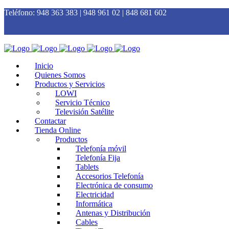
Teléfono:
948 363 383 | 948 961 02 | 848 681 602
Inicio
Quienes Somos
Productos y Servicios
LOWI
Servicio Técnico
Televisión Satélite
Contactar
Tienda Online
Productos
Telefonía móvil
Telefonía Fija
Tablets
Accesorios Telefonía
Electrónica de consumo
Electricidad
Informática
Antenas y Distribución
Cables