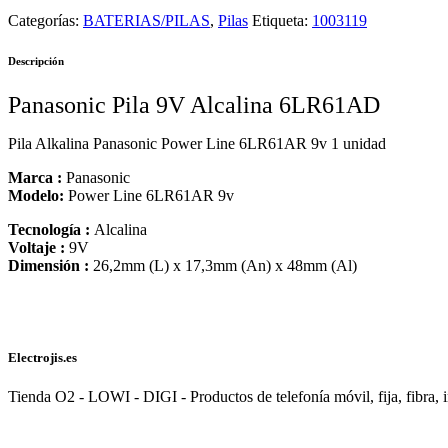
Categorías:
BATERIAS/PILAS
,
Pilas
Etiqueta:
1003119
Descripción
Panasonic Pila 9V Alcalina 6LR61AD
Pila Alkalina Panasonic Power Line 6LR61AR 9v 1 unidad
Marca :
Panasonic
Modelo:
Power Line 6LR61AR 9v
Tecnología :
Alcalina
Voltaje :
9V
Dimensión :
26,2mm (L) x 17,3mm (An) x 48mm (Al)
Electrojis.es
Tienda O2 - LOWI - DIGI - Productos de telefonía móvil, fija, fibra, i