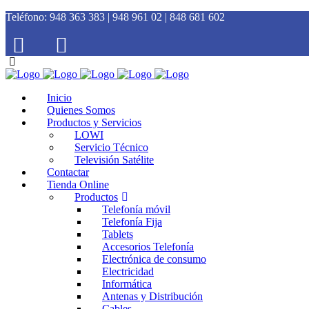
Teléfono:
948 363 383 | 948 961 02 | 848 681 602
Inicio
Quienes Somos
Productos y Servicios
LOWI
Servicio Técnico
Televisión Satélite
Contactar
Tienda Online
Productos
Telefonía móvil
Telefonía Fija
Tablets
Accesorios Telefonía
Electrónica de consumo
Electricidad
Informática
Antenas y Distribución
Cables