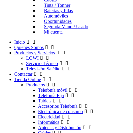
Tinta / Tonner
Baterias y Pilas
Automóviles
Oportunidades
Segunda Mano / Usado
Mi cuenta
Inicio
Quienes Somos
Productos y Servicios
LOWI
Servicio Técnico
Televisión Satélite
Contactar
Tienda Online
Productos
Telefonía móvil
Telefonía Fija
Tablets
Accesorios Telefonía
Electrónica de consumo
Electricidad
Informática
Antenas y Distribución
Cables