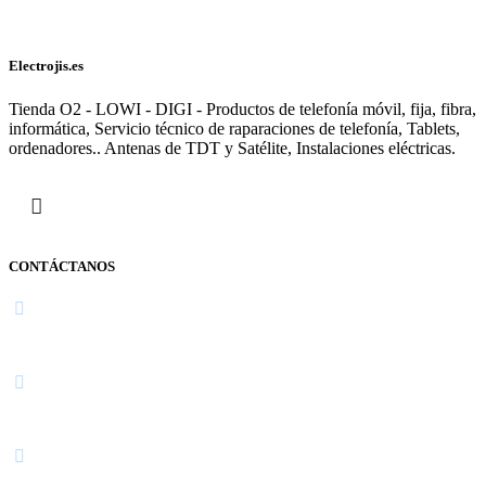
Electrojis.es
Tienda O2 - LOWI - DIGI - Productos de telefonía móvil, fija, fibra,
informática, Servicio técnico de raparaciones de telefonía, Tablets,
ordenadores.. Antenas de TDT y Satélite, Instalaciones eléctricas.
CONTÁCTANOS
Navarra
948 363 383 | 948 961 025 |