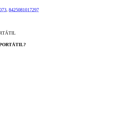
073
,
8425081017297
RTÁTIL
 PORTÁTIL?