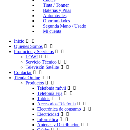
Tinta / Tonner
Baterias y Pilas
Automóviles
Oportunidades
Segunda Mano / Usado
Mi cuenta
Inicio
Quienes Somos
Productos y Servicios
LOWI
Servicio Técnico
Televisión Satélite
Contactar
Tienda Online
Productos
Telefonía móvil
Telefonía Fija
Tablets
Accesorios Telefonía
Electrónica de consumo
Electricidad
Informática
Antenas y Distribución
Cables