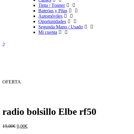
Tinta / Tonner
Baterias y Pilas
Automóviles
Oportunidades
Segunda Mano / Usado
Mi cuenta
OFERTA
radio bolsillo Elbe rf50
El
El
19,00
€
0,00
€
precio
precio