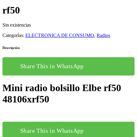
original
actual
rf50
era:
es:
19,00€.
0,00€.
Sin existencias
Categorías:
ELECTRONICA DE CONSUMO
,
Radios
Descripción
Share This in WhatsApp
Mini radio bolsillo Elbe rf50
48106xrf50
Share This in WhatsApp