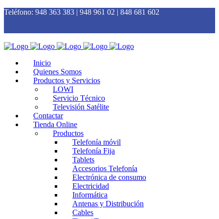
Teléfono:
948 363 383 | 948 961 02 | 848 681 602
Inicio
Quienes Somos
Productos y Servicios
LOWI
Servicio Técnico
Televisión Satélite
Contactar
Tienda Online
Productos
Telefonía móvil
Telefonía Fija
Tablets
Accesorios Telefonía
Electrónica de consumo
Electricidad
Informática
Antenas y Distribución
Cables