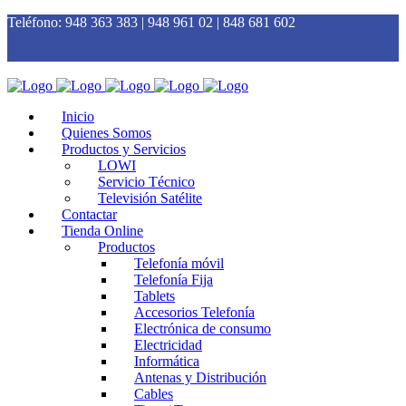
Teléfono:
948 363 383 | 948 961 02 | 848 681 602
Inicio
Quienes Somos
Productos y Servicios
LOWI
Servicio Técnico
Televisión Satélite
Contactar
Tienda Online
Productos
Telefonía móvil
Telefonía Fija
Tablets
Accesorios Telefonía
Electrónica de consumo
Electricidad
Informática
Antenas y Distribución
Cables