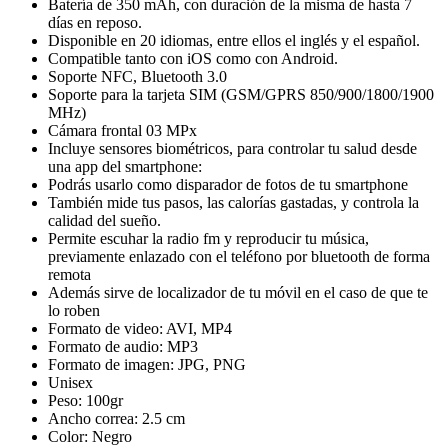
Batería de 350 mAh, con duración de la misma de hasta 7
días en reposo.
Disponible en 20 idiomas, entre ellos el inglés y el español.
Compatible tanto con iOS como con Android.
Soporte NFC, Bluetooth 3.0
Soporte para la tarjeta SIM (GSM/GPRS 850/900/1800/1900
MHz)
Cámara frontal 03 MPx
Incluye sensores biométricos, para controlar tu salud desde
una app del smartphone:
Podrás usarlo como disparador de fotos de tu smartphone
También mide tus pasos, las calorías gastadas, y controla la
calidad del sueño.
Permite escuhar la radio fm y reproducir tu música,
previamente enlazado con el teléfono por bluetooth de forma
remota
Además sirve de localizador de tu móvil en el caso de que te
lo roben
Formato de video: AVI, MP4
Formato de audio: MP3
Formato de imagen: JPG, PNG
Unisex
Peso: 100gr
Ancho correa: 2.5 cm
Color: Negro