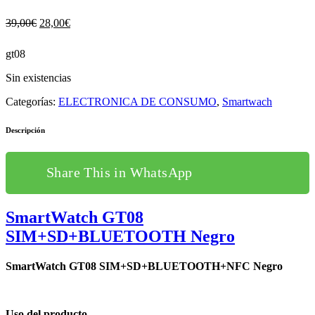
El
El
39,00
€
28,00
€
precio
precio
original
actual
gt08
era:
es:
39,00€.
28,00€.
Sin existencias
Categorías:
ELECTRONICA DE CONSUMO
,
Smartwach
Descripción
Share This in WhatsApp
SmartWatch GT08
SIM+SD+BLUETOOTH Negro
SmartWatch GT08 SIM+SD+BLUETOOTH+NFC Negro
Uso del producto