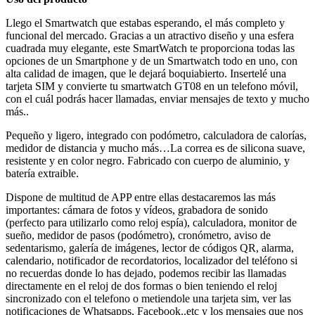
Llego el Smartwatch que estabas esperando, el más completo y
funcional del mercado. Gracias a un atractivo diseño y una esfera
cuadrada muy elegante, este SmartWatch te proporciona todas las
opciones de un Smartphone y de un Smartwatch todo en uno, con
alta calidad de imagen, que le dejará boquiabierto. Insertelé una
tarjeta SIM y convierte tu smartwatch GT08 en un telefono móvil,
con el cuál podrás hacer llamadas, enviar mensajes de texto y mucho
más..
Pequeño y ligero, integrado con podómetro, calculadora de calorías,
medidor de distancia y mucho más…La correa es de silicona suave,
resistente y en color negro. Fabricado con cuerpo de aluminio, y
batería extraible.
Dispone de multitud de APP entre ellas destacaremos las más
importantes: cámara de fotos y vídeos, grabadora de sonido
(perfecto para utilizarlo como reloj espía), calculadora, monitor de
sueño, medidor de pasos (podómetro), cronómetro, aviso de
sedentarismo, galería de imágenes, lector de códigos QR, alarma,
calendario, notificador de recordatorios, localizador del teléfono si
no recuerdas donde lo has dejado, podemos recibir las llamadas
directamente en el reloj de dos formas o bien teniendo el reloj
sincronizado con el telefono o metiendole una tarjeta sim, ver las
notificaciones de Whatsapps, Facebook..etc y los mensajes que nos