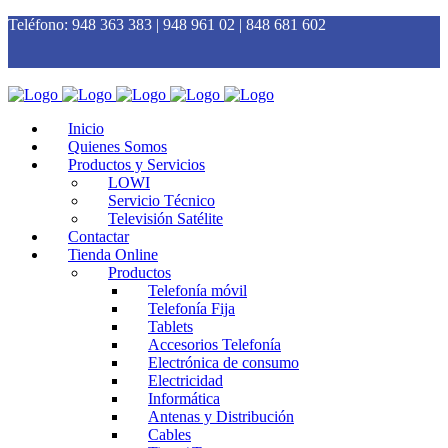
Teléfono:
948 363 383 | 948 961 02 | 848 681 602
Inicio
Quienes Somos
Productos y Servicios
LOWI
Servicio Técnico
Televisión Satélite
Contactar
Tienda Online
Productos
Telefonía móvil
Telefonía Fija
Tablets
Accesorios Telefonía
Electrónica de consumo
Electricidad
Informática
Antenas y Distribución
Cables