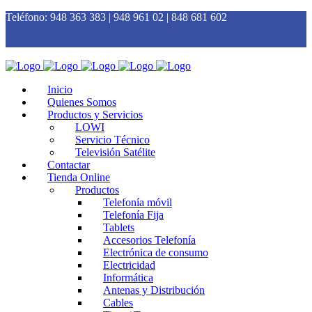
Teléfono:
948 363 383 | 948 961 02 | 848 681 602
Inicio
Quienes Somos
Productos y Servicios
LOWI
Servicio Técnico
Televisión Satélite
Contactar
Tienda Online
Productos
Telefonía móvil
Telefonía Fija
Tablets
Accesorios Telefonía
Electrónica de consumo
Electricidad
Informática
Antenas y Distribución
Cables