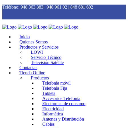
Teléfono:
948 363 383 | 948 961 02 | 848 681 602
Inicio
Quienes Somos
Productos y Servicios
LOWI
Servicio Técnico
Televisión Satélite
Contactar
Tienda Online
Productos
Telefonía móvil
Telefonía Fija
Tablets
Accesorios Telefonía
Electrónica de consumo
Electricidad
Informática
Antenas y Distribución
Cables