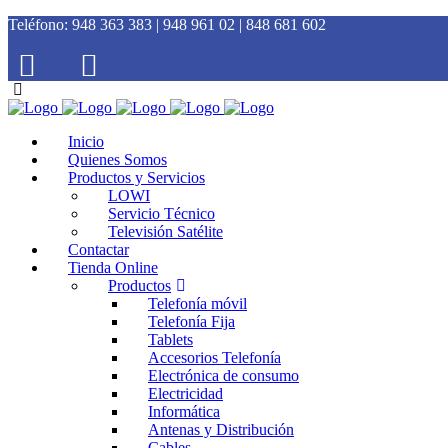
Teléfono:
948 363 383 | 948 961 02 | 848 681 602
Inicio
Quienes Somos
Productos y Servicios
LOWI
Servicio Técnico
Televisión Satélite
Contactar
Tienda Online
Productos
Telefonía móvil
Telefonía Fija
Tablets
Accesorios Telefonía
Electrónica de consumo
Electricidad
Informática
Antenas y Distribución
Cables