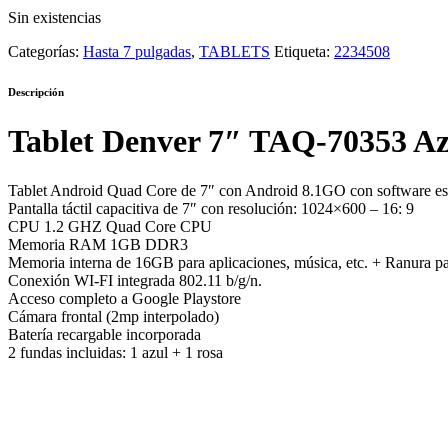
Sin existencias
Categorías:
Hasta 7 pulgadas
,
TABLETS
Etiqueta:
2234508
Descripción
Tablet Denver 7″ TAQ-70353 Az
Tablet Android Quad Core de 7″ con Android 8.1GO con software esp
Pantalla táctil capacitiva de 7″ con resolución: 1024×600 – 16: 9
CPU 1.2 GHZ Quad Core CPU
Memoria RAM 1GB DDR3
Memoria interna de 16GB para aplicaciones, música, etc. + Ranura p
Conexión WI-FI integrada 802.11 b/g/n.
Acceso completo a Google Playstore
Cámara frontal (2mp interpolado)
Batería recargable incorporada
2 fundas incluidas: 1 azul + 1 rosa