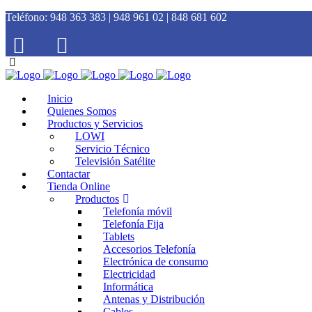
Teléfono:
948 363 383 | 948 961 02 | 848 681 602
Inicio
Quienes Somos
Productos y Servicios
LOWI
Servicio Técnico
Televisión Satélite
Contactar
Tienda Online
Productos
Telefonía móvil
Telefonía Fija
Tablets
Accesorios Telefonía
Electrónica de consumo
Electricidad
Informática
Antenas y Distribución
Cables