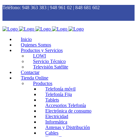
Teléfono:
948 363 383 | 948 961 02 | 848 681 602
Inicio
Quienes Somos
Productos y Servicios
LOWI
Servicio Técnico
Televisión Satélite
Contactar
Tienda Online
Productos
Telefonía móvil
Telefonía Fija
Tablets
Accesorios Telefonía
Electrónica de consumo
Electricidad
Informática
Antenas y Distribución
Cables