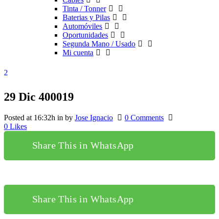
Tinta / Tonner
Baterias y Pilas
Automóviles
Oportunidades
Segunda Mano / Usado
Mi cuenta
29 Dic
400019
Posted at 16:32h
in
by
Jose Ignacio
0 Comments
0
Likes
Share This in WhatsApp
Share This in WhatsApp