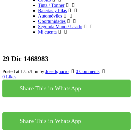
Tinta / Tonner
Baterias y Pilas
Automóviles
Oportunidades
Segunda Mano / Usado
Mi cuenta
29 Dic
1468983
Posted at 17:57h
in
by
Jose Ignacio
0 Comments
0
Likes
Share This in WhatsApp
Share This in WhatsApp