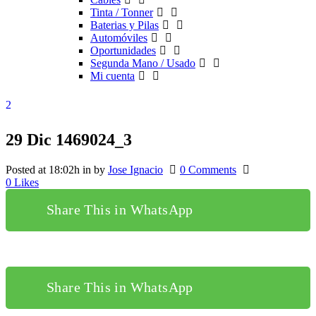
Tinta / Tonner
Baterias y Pilas
Automóviles
Oportunidades
Segunda Mano / Usado
Mi cuenta
29 Dic
1469024_3
Posted at 18:02h
in
by
Jose Ignacio
0 Comments
0
Likes
Share This in WhatsApp
Share This in WhatsApp