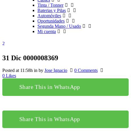
Tinta / Tonner
Baterias y Pilas
Automóviles
Oportunidades
Segunda Mano / Usado
Mi cuenta
31 Dic
0000008369
Posted at 11:58h
in
by
Jose Ignacio
0 Comments
0
Likes
Share This in WhatsApp
Share This in WhatsApp