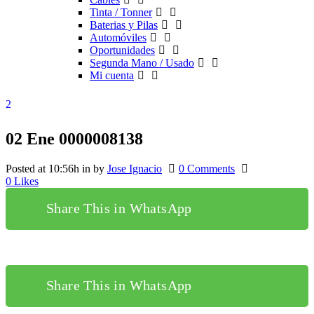
Tinta / Tonner
Baterias y Pilas
Automóviles
Oportunidades
Segunda Mano / Usado
Mi cuenta
02 Ene
0000008138
Posted at 10:56h
in
by
Jose Ignacio
0 Comments
0
Likes
Share This in WhatsApp
Share This in WhatsApp