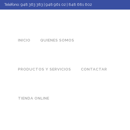
Teléfono:
948 363 383 | 948 961 02 | 848 681 602
INICIO
QUIENES SOMOS
PRODUCTOS Y SERVICIOS
CONTACTAR
TIENDA ONLINE