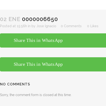
02 ENE
0000006650
Posted at 15:56h
in
by
Jose Ignacio
0 Comments
0
Likes
Share This in WhatsApp
Share This in WhatsApp
NO COMMENTS
Sorry, the comment form is closed at this time.