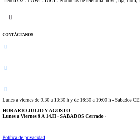
Tienda O2 - LOWI - DIGI - Productos de telefonía móvil, fija, fibra, i
CONTÁCTANOS
Navarra
948 363 383 | 948 961 025 |
Lunes a viernes de 9,30 a 13:30 h y de 16:30 a 19:00 h - Sabados 
HORARIO JULIO Y AGOSTO
Lunes a Viernes 9 A 14.H - SABADOS Cerrado
-
Política de privacidad