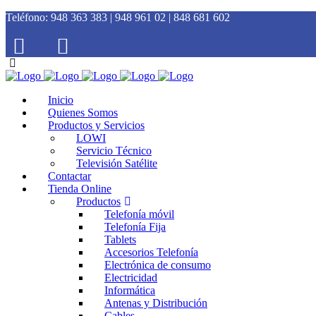
Teléfono:
948 363 383 | 948 961 02 | 848 681 602
Inicio
Quienes Somos
Productos y Servicios
LOWI
Servicio Técnico
Televisión Satélite
Contactar
Tienda Online
Productos
Telefonía móvil
Telefonía Fija
Tablets
Accesorios Telefonía
Electrónica de consumo
Electricidad
Informática
Antenas y Distribución
Cables