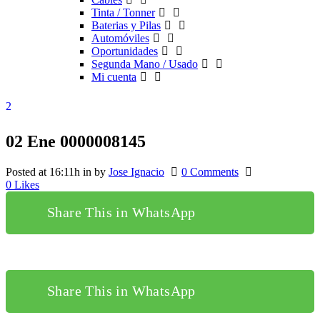
Tinta / Tonner
Baterias y Pilas
Automóviles
Oportunidades
Segunda Mano / Usado
Mi cuenta
02 Ene
0000008145
Posted at 16:11h
in
by
Jose Ignacio
0 Comments
0
Likes
Share This in WhatsApp
Share This in WhatsApp