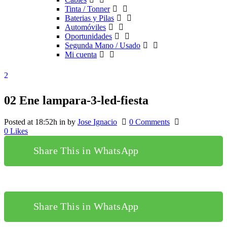
Tinta / Tonner
Baterias y Pilas
Automóviles
Oportunidades
Segunda Mano / Usado
Mi cuenta
02 Ene
lampara-3-led-fiesta
Posted at 18:52h
in
by
Jose Ignacio
0 Comments
0
Likes
Share This in WhatsApp
Share This in WhatsApp