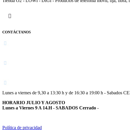
Tienda O2 - LOWI - DIGI - Productos de telefonía móvil, fija, fibra, i
CONTÁCTANOS
Navarra
948 363 383 | 948 961 025 |
Lunes a viernes de 9,30 a 13:30 h y de 16:30 a 19:00 h - Sabados 
HORARIO JULIO Y AGOSTO
Lunes a Viernes 9 A 14.H - SABADOS Cerrado
-
Política de privacidad