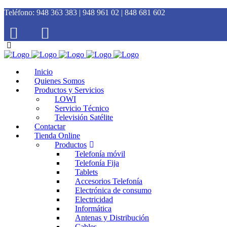
Teléfono:
948 363 383 | 948 961 02 | 848 681 602
Inicio
Quienes Somos
Productos y Servicios
LOWI
Servicio Técnico
Televisión Satélite
Contactar
Tienda Online
Productos
Telefonía móvil
Telefonía Fija
Tablets
Accesorios Telefonía
Electrónica de consumo
Electricidad
Informática
Antenas y Distribución
Cables