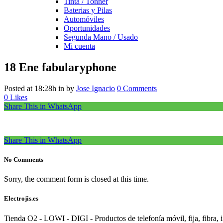
Tinta / Tonner
Baterias y Pilas
Automóviles
Oportunidades
Segunda Mano / Usado
Mi cuenta
18 Ene
fabularyphone
Posted at 18:28h
in
by
Jose Ignacio
0 Comments
0
Likes
Share This in WhatsApp
Share This in WhatsApp
No Comments
Sorry, the comment form is closed at this time.
Electrojis.es
Tienda O2 - LOWI - DIGI - Productos de telefonía móvil, fija, fibra, i