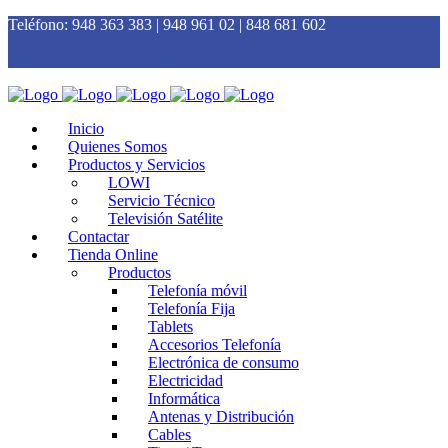
Teléfono:
948 363 383 | 948 961 02 | 848 681 602
Inicio
Quienes Somos
Productos y Servicios
LOWI
Servicio Técnico
Televisión Satélite
Contactar
Tienda Online
Productos
Telefonía móvil
Telefonía Fija
Tablets
Accesorios Telefonía
Electrónica de consumo
Electricidad
Informática
Antenas y Distribución
Cables