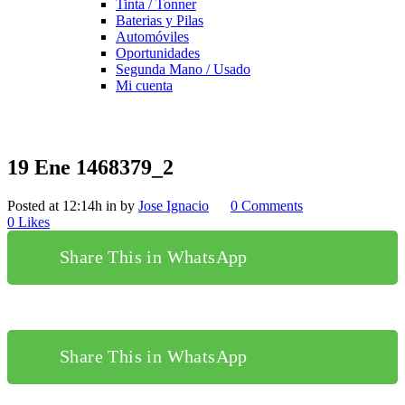
Tinta / Tonner
Baterias y Pilas
Automóviles
Oportunidades
Segunda Mano / Usado
Mi cuenta
19 Ene
1468379_2
Posted at 12:14h
in
by
Jose Ignacio
0 Comments
0
Likes
Share This in WhatsApp
Share This in WhatsApp