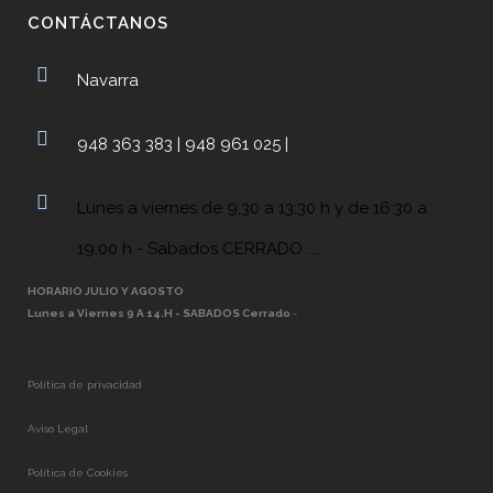
CONTÁCTANOS
Navarra
948 363 383 | 948 961 025 |
Lunes a viernes de 9,30 a 13:30 h y de 16:30 a
19:00 h - Sabados CERRADO ....
HORARIO JULIO Y AGOSTO
Lunes a Viernes 9 A 14.H - SABADOS Cerrado
-
Política de privacidad
Aviso Legal
Política de Cookies