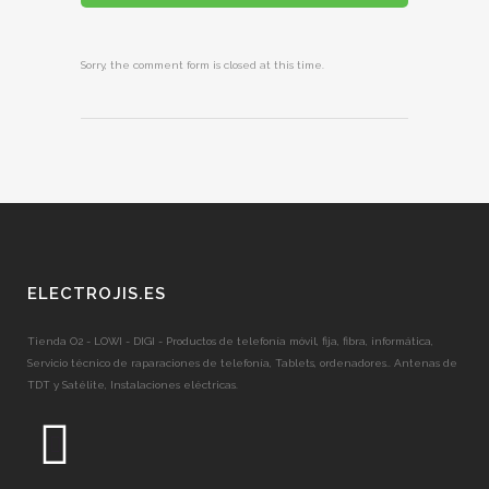
Sorry, the comment form is closed at this time.
ELECTROJIS.ES
Tienda O2 - LOWI - DIGI - Productos de telefonía móvil, fija, fibra, informática,
Servicio técnico de raparaciones de telefonía, Tablets, ordenadores.. Antenas de
TDT y Satélite, Instalaciones eléctricas.