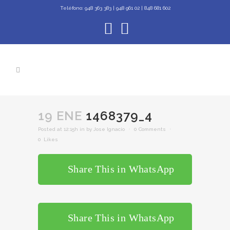
Teléfono:
948 363 383 | 948 961 02 | 848 681 602
19 ENE
1468379_4
Posted at 12:15h
in
by
Jose Ignacio
0 Comments
0
Likes
Share This in WhatsApp
Share This in WhatsApp