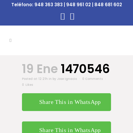
Teléfono:
948 363 383 | 948 961 02 | 848 681 602
19 Ene
1470546
Posted at 12:21h
in
by
Jose Ignacio
0 Comments
0
Likes
Share This in WhatsApp
Share This in WhatsApp