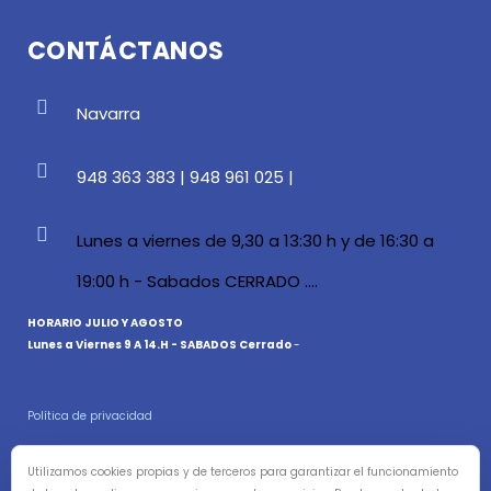
CONTÁCTANOS
Navarra
948 363 383 | 948 961 025 |
Lunes a viernes de 9,30 a 13:30 h y de 16:30 a
19:00 h - Sabados CERRADO ....
HORARIO JULIO Y AGOSTO
Lunes a Viernes 9 A 14.H - SABADOS Cerrado
-
Política de privacidad
Aviso Legal
Utilizamos cookies propias y de terceros para garantizar el funcionamiento