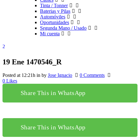
Tinta / Tonner
Baterias y Pilas
Automóviles
Oportunidades
Segunda Mano / Usado
Mi cuenta
19 Ene
1470546_R
Posted at 12:21h
in
by
Jose Ignacio
0 Comments
0
Likes
Share This in WhatsApp
Share This in WhatsApp