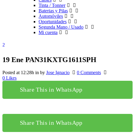
Tinta / Tonner
Baterias y Pilas
Automóviles
Oportunidades
Segunda Mano / Usado
Mi cuenta
19 Ene
PAN31KXTG1611SPH
Posted at 12:28h
in
by
Jose Ignacio
0 Comments
0
Likes
Share This in WhatsApp
Share This in WhatsApp